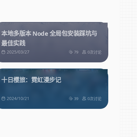
本地多版本 Node 全局包安装踩坑与
最佳实践
2025/03/27
79
0次讨论
十日樱旅：霓虹漫步记
2024/10/21
39
0次讨论