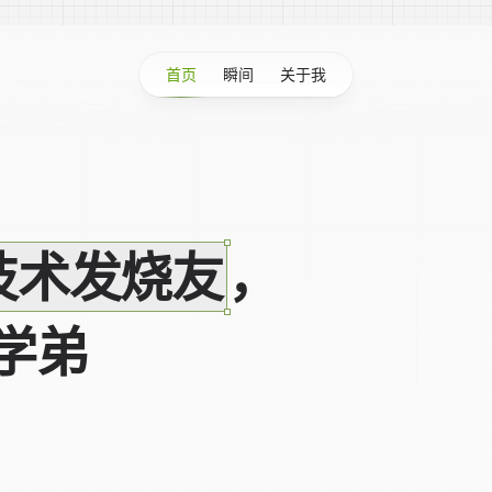
首页
瞬间
关于我
技术发烧友
，
学弟