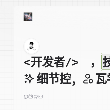
开发者
，
<
/>
细节控
瓦
，