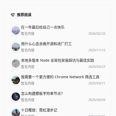
推荐阅读
标题
描述
日期
在一年最后给自己一点快乐
暂无内容
2026/02/25
标题
描述
日期
用什么心态去做开源和进厂打工
暂无内容
2025/11/12
标题
描述
日期
本地多版本 Node 全局包安装踩坑与最佳实践
暂无内容
2025/03/27
标题
描述
日期
我需要一个更方便的 Chrome Network 筛选工具
暂无内容
2025/03/11
标题
描述
日期
怎么构建模板字符串节点？
暂无内容
2025/03/03
标题
描述
日期
十日樱旅：霓虹漫步记