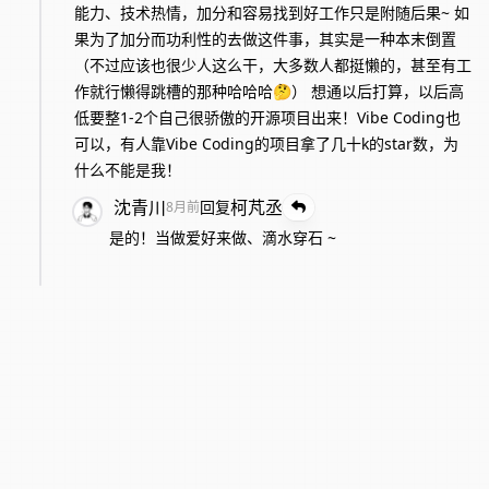
能力、技术热情，加分和容易找到好工作只是附随后果~ 如
果为了加分而功利性的去做这件事，其实是一种本末倒置
（不过应该也很少人这么干，大多数人都挺懒的，甚至有工
作就行懒得跳槽的那种哈哈哈🤔） 想通以后打算，以后高
低要整1-2个自己很骄傲的开源项目出来！Vibe Coding也
可以，有人靠Vibe Coding的项目拿了几十k的star数，为
什么不能是我！
沈青川
柯芃丞
回复
8月前
是的！当做爱好来做、滴水穿石 ~