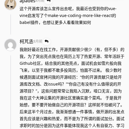
apades
8月前
这个开源库该怎么宣传出去呢，我最近也受到你的vue-
vine启发写了个make-vue-coding-more-like-react的
babel插件，也想让更多人看看效果如何
柯芃丞
8月前
我刚好最近在找工作，开源贡献很少很少（有，但不多）的
我，为了突出亮点我也在简历上写了热爱开源、常年活跃于
Github社区，结合我的其他亮点，面试机会如雪片般向我
飞来，以至于我都不敢多投简历，怕面不过来。 极少数时
候遇到面试官拷问我的开源经历：“你的开源贡献只是给开
源库改文档、改issue吗？”“你自己有没有什么值得说的开
源项目？”，这些问题常常让我陷入沉默，哑口无言，因为
我在这个大神云集的开源社区里确实是个菜鸡。 于是我开
始想，要不要开始做自己的开源项目？这样就不怕被问了。
后来这半个月过去，我渐渐想通一件事情，做开源的出发点
首先应该是兴趣和热爱，而不是为了所谓的面试加分。面试
求职时的加分是因为这件事能体现我这个人有自驱力、学习