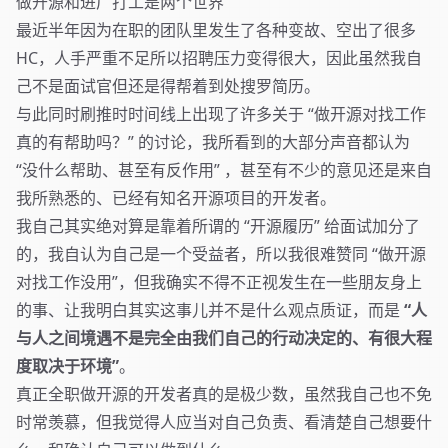
做开源和进厂打工是两个世界
最近半年因为在职的团队里发生了各种变故、空出了很多
HC，人手严重不足所以招聘压力变得很大，因此虽然我自
己不是面试官但还是得帮着到处搜罗简历。
与此同时刷推时时间线上出现了许多关于 “做开源对找工作
真的有帮助吗？” 的讨论，我所看到的大部分声音都认为
“没什么帮助、甚至有反作用” ，甚至有不少的意见还是来自
我所熟悉的、已经有知名开源项目的开发者。
我自己其实绝对算是靠着所谓的 “开源履历” 给面试加分了
的，我自认为自己是一个受益者，所以我很难赞同 “做开源
对找工作没用”，但我确实不得不正视发生在一些朋友身上
的事、让我明白其实这事儿并不是什么观点质证，而是
“人
与人之间境遇不是完全由我们自己的行动决定的、有很大程
度取决于环境”
。
真正全职做开源的开发者真的是极少数，虽然我自己也不免
时常羡慕，但我觉得人应当对自己负责、看清楚自己想要什