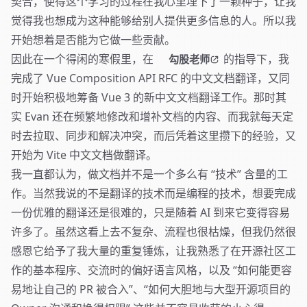
契合，使得这个学习的过程在我心里埋下了一颗种子，让我
觉得我也想成为这种能够给别人提供更多信息的人。所以我
开始想着是否能为它做一些贡献。
因此在一个得闲的寒假里，在
的指导下，我
勾股老师
完成了 Vue Composition API RFC 的中文文档翻译，又同
时开始积极地筹备 Vue 3 的新中文文档翻译工作。那时其
实 Evan 还在频繁地修改和增补文档的内容、而我就每天定
时去拉取、同步和解决冲突，而后凭着这里攒下的经验，又
开始为 Vite 中文文档做翻译。
我一直都认为，做文档并不是一个多么有 “技术” 含量的工
作。当然我说的不是翻译的技术而是编程的技术，想要完成
一份优雅的翻译还是很难的，只是随着 AI 到来它变得容易
许多了。虽然这看上去不复杂、流程也很枯燥，但我仍然很
感恩它给予了我大量的重复锤炼，让我熟悉了在开源社区工
作的基本程序、交流时的偏好语言风格，以及 “如何能更容
易地让自己的 PR 被合入”、“如何大胆地与大型开源项目的