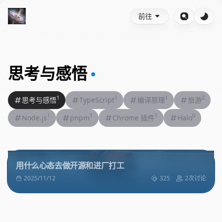
前往
思考与感悟
1
1
1
2
思考与感悟
TypeScript
编译原理
旅游
1
1
1
0
Node.js
pnpm
Chrome 插件
Halo
用什么心态去做开源和进厂打工
2025/11/12
325
2次讨论