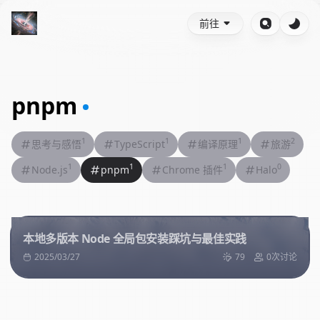
前往
pnpm
1
1
1
2
思考与感悟
TypeScript
编译原理
旅游
1
1
1
0
Node.js
pnpm
Chrome 插件
Halo
本地多版本 Node 全局包安装踩坑与最佳实践
2025/03/27
79
0次讨论